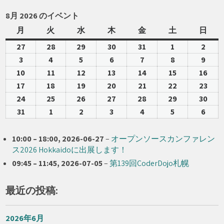
8月 2026 のイベント
月
月
火
火
水
水
木
木
金
金
土
土
日
日
曜
曜
曜
曜
曜
曜
曜
27
2026-
28
2026-
29
2026-
30
2026-
31
2026-
1
2026-
2
2026
日
日
日
日
日
日
日
07-
07-
07-
07-
07-
08-
08-
3
2026-
4
2026-
5
2026-
6
2026-
7
2026-
8
2026-
9
2026
27
28
29
30
31
01
02
08-
08-
08-
08-
08-
08-
08-
10
2026-
11
2026-
12
2026-
13
2026-
14
2026-
15
2026-
16
202
03
04
05
06
07
08
09
08-
08-
08-
08-
08-
08-
08-
17
2026-
18
2026-
19
2026-
20
2026-
21
2026-
22
2026-
23
202
10
11
12
13
14
15
16
08-
08-
08-
08-
08-
08-
08-
24
2026-
25
2026-
26
2026-
27
2026-
28
2026-
29
2026-
30
202
17
18
19
20
21
22
23
08-
08-
08-
08-
08-
08-
08-
31
2026-
1
2026-
2
2026-
3
2026-
4
2026-
5
2026-
6
2026
24
25
26
27
28
29
30
08-
09-
09-
09-
09-
09-
09-
31
01
02
03
04
05
06
10:00
–
18:00
,
2026-06-27
–
オープンソースカンファレン
ス2026 Hokkaidoに出展します！
09:45
–
11:45
,
2026-07-05
–
第139回CoderDojo札幌
最近の投稿:
2026年6月