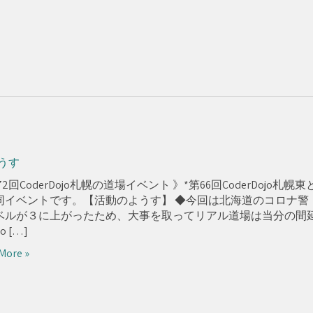
うす
72回CoderDojo札幌の道場イベント 》*第66回CoderDojo札幌東
同イベントです。【活動のようす】 ◆今回は北海道のコロナ警
ベルが３に上がったため、大事を取ってリアル道場は当分の間
 […]
More »