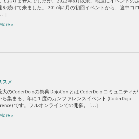
しておりませんでしたが、2022年6月以来、地道にイベントの
催を続けて来ました。 2017年1月の初回イベントから、途中コ
[…]
More »
ススメ
大のCoderDojoの祭典 DojoCon とは CoderDojo コミュニティが
ら集まる、年に１度のカンファレンスイベント (CoderDojo
ference) です。フルオンラインでの開催。 […]
More »