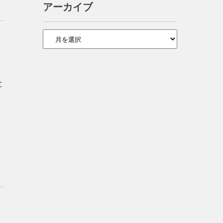
アーカイブ
ア
ー
カ
イ
ブ
と