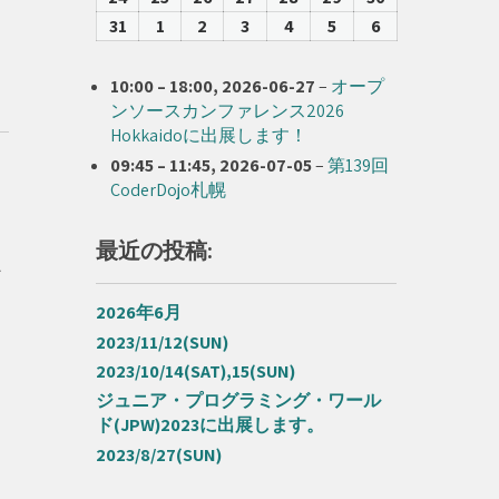
17
18
19
20
21
22
23
08-
08-
08-
08-
08-
08-
08-
31
2026-
1
2026-
2
2026-
3
2026-
4
2026-
5
2026-
6
2026-
24
25
26
27
28
29
30
08-
09-
09-
09-
09-
09-
09-
31
01
02
03
04
05
06
10:00
–
18:00
,
2026-06-27
–
オープ
ンソースカンファレンス2026
Hokkaidoに出展します！
09:45
–
11:45
,
2026-07-05
–
第139回
CoderDojo札幌
最近の投稿:
ン
2026年6月
2023/11/12(SUN)
2023/10/14(SAT),15(SUN)
ジュニア・プログラミング・ワール
ド(JPW)2023に出展します。
2023/8/27(SUN)