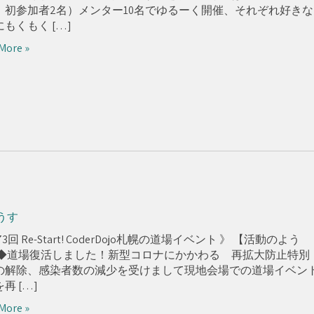
、初参加者2名）メンター10名でゆるーく開催、それぞれ好きな
もくもく […]
More »
うす
73回 Re-Start! CoderDojo札幌の道場イベント 》 【活動のよう
 ◆道場復活しました！新型コロナにかかわる 再拡大防止特別
の解除、感染者数の減少を受けまして現地会場での道場イベン
再 […]
More »