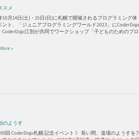
ススメ
3年10月14日(土)・15日(日)に札幌で開催されるプログラミング体
ント、「ジュニアプログラミングワールド2023」にCoderDoj
・CoderDojo江別が共同でワークショップ「子どものためのプロ
More »
動のようす
100回 CoderDojo札幌 記念イベント 》 長い間、道場のようすを