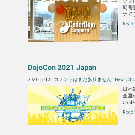
ップ
期開
ナで 
Read 
DojoCon 2021 Japan
2021-12-12
|
コメントはまだありません
|
News
,
オ
日本最
全国か
Con
Read 