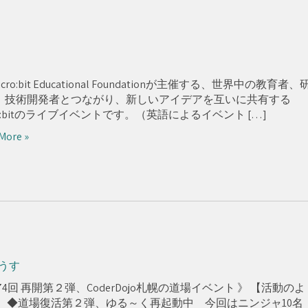
Micro:bit Educational Foundationが主催する、世界中の教育者、
、技術開発者とつながり、新しいアイデアを互いに共有する
ro:bitのライブイベントです。（英語によるイベント […]
More »
うす
74回 再開第２弾、CoderDojo札幌の道場イベント 》 【活動のよ
】 ◆道場復活第２弾、ゆる～く再起動中 今回はニンジャ10名