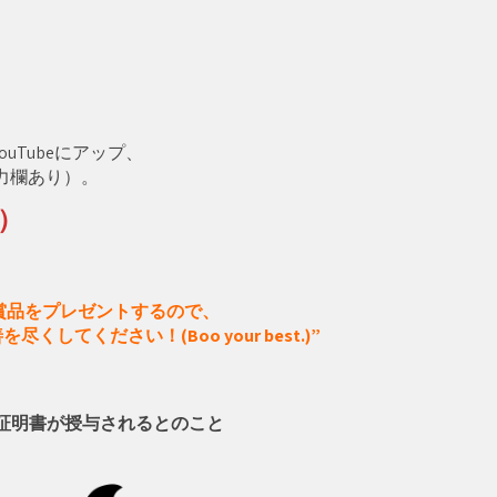
ouTubeにアップ、
力欄あり）。
月）
賞品をプレゼントするので、
してください！(Boo your best.)”
証明書が授与されるとのこと