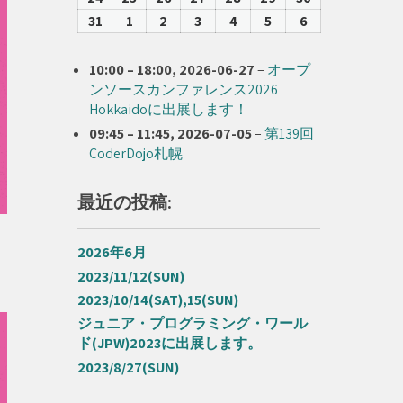
17
18
19
20
21
22
23
08-
08-
08-
08-
08-
08-
08-
31
2026-
1
2026-
2
2026-
3
2026-
4
2026-
5
2026-
6
2026-
24
25
26
27
28
29
30
08-
09-
09-
09-
09-
09-
09-
31
01
02
03
04
05
06
10:00
–
18:00
,
2026-06-27
–
オープ
ンソースカンファレンス2026
Hokkaidoに出展します！
09:45
–
11:45
,
2026-07-05
–
第139回
CoderDojo札幌
最近の投稿:
2026年6月
2023/11/12(SUN)
2023/10/14(SAT),15(SUN)
ジュニア・プログラミング・ワール
ド(JPW)2023に出展します。
2023/8/27(SUN)