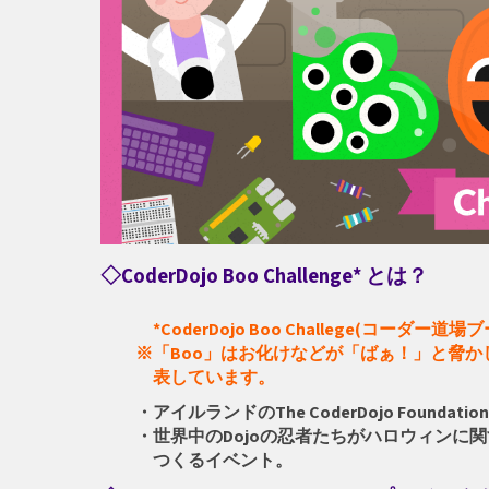
◇
CoderDojo Boo Challenge* とは？
*CoderDojo Boo Challege(コーダー
※「Boo」はお化けなどが「ばぁ！」と脅か
表しています。
・アイルランドのThe CoderDojo Foundati
・世界中のDojoの忍者たちがハロウィンに関
つくるイベント。