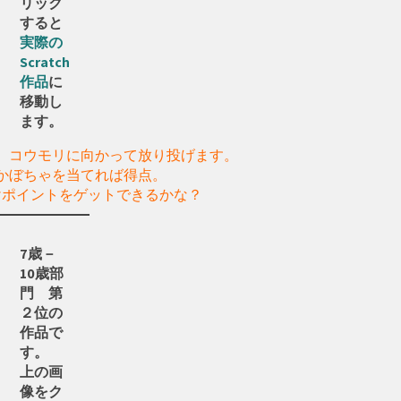
リック
すると
実際の
Scratch
作品
に
移動し
ます。
、コウモリに向かって放り投げます。
かぼちゃを当てれば得点。
けポイントをゲットできるかな？
7歳－
10歳部
門 第
２位の
作品で
す。
上の画
像をク