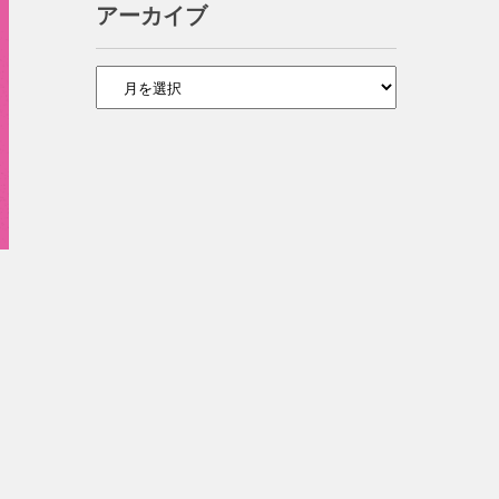
アーカイブ
ア
ー
カ
イ
ブ