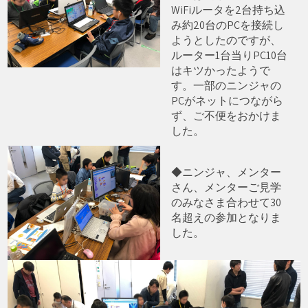
WiFiルータを2台持ち込
み約20台のPCを接続し
ようとしたのですが、
ルーター1台当りPC10台
はキツかったようで
す。一部のニンジャの
PCがネットにつながら
ず、ご不便をおかけま
した。
◆ニンジャ、メンター
さん、メンターご見学
のみなさま合わせて30
名超えの参加となりま
した。