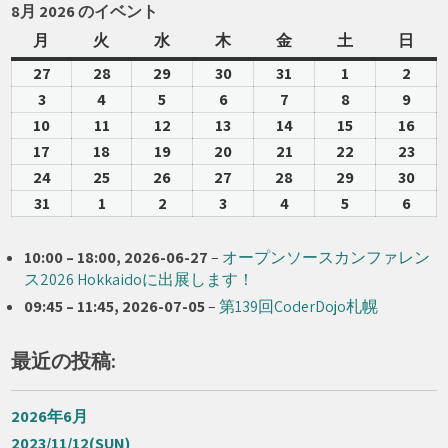
8月 2026 のイベント
月
月
火
火
水
水
木
木
金
金
土
土
日
日
曜
曜
曜
曜
曜
曜
曜
27
2026-
28
2026-
29
2026-
30
2026-
31
2026-
1
2026-
2
2026
日
日
日
日
日
日
日
07-
07-
07-
07-
07-
08-
08-
3
2026-
4
2026-
5
2026-
6
2026-
7
2026-
8
2026-
9
2026
27
28
29
30
31
01
02
08-
08-
08-
08-
08-
08-
08-
10
2026-
11
2026-
12
2026-
13
2026-
14
2026-
15
2026-
16
202
03
04
05
06
07
08
09
08-
08-
08-
08-
08-
08-
08-
17
2026-
18
2026-
19
2026-
20
2026-
21
2026-
22
2026-
23
202
10
11
12
13
14
15
16
08-
08-
08-
08-
08-
08-
08-
24
2026-
25
2026-
26
2026-
27
2026-
28
2026-
29
2026-
30
202
17
18
19
20
21
22
23
08-
08-
08-
08-
08-
08-
08-
31
2026-
1
2026-
2
2026-
3
2026-
4
2026-
5
2026-
6
2026
24
25
26
27
28
29
30
08-
09-
09-
09-
09-
09-
09-
31
01
02
03
04
05
06
10:00
–
18:00
,
2026-06-27
–
オープンソースカンファレン
ス2026 Hokkaidoに出展します！
09:45
–
11:45
,
2026-07-05
–
第139回CoderDojo札幌
最近の投稿:
2026年6月
2023/11/12(SUN)