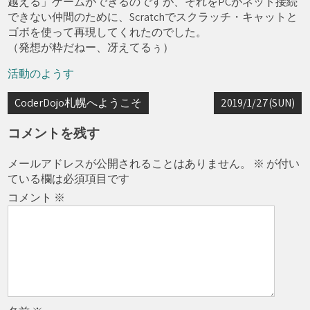
越える」ゲームができるのですが、それをPCがネット接続
できない仲間のために、Scratchでスクラッチ・キャットと
ゴボを使って再現してくれたのでした。
（発想が粋だねー、冴えてるぅ）
活動のようす
投
CoderDojo札幌へようこそ
2019/1/27(SUN)
稿
コメントを残す
ナ
メールアドレスが公開されることはありません。
※
が付い
ビ
ている欄は必須項目です
ゲ
コメント
※
ー
シ
ョ
ン